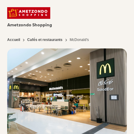
Ametzondo Shopping
Accueil
Cafés et restaurants
McDonald's